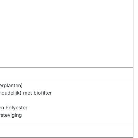
terplanten)
oudelijk) met biofilter
en Polyester
steviging