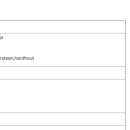
gs
ursteen,hardhout