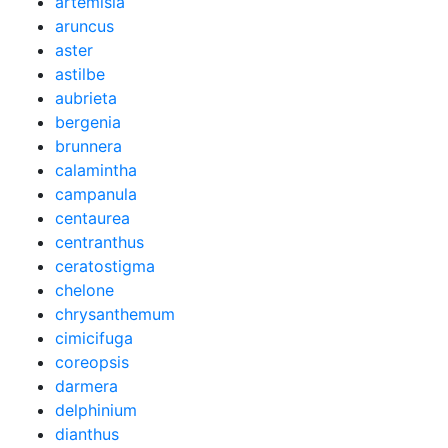
artemisia
aruncus
aster
astilbe
aubrieta
bergenia
brunnera
calamintha
campanula
centaurea
centranthus
ceratostigma
chelone
chrysanthemum
cimicifuga
coreopsis
darmera
delphinium
dianthus