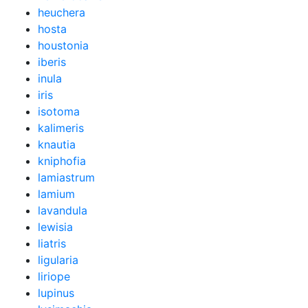
heuchera
hosta
houstonia
iberis
inula
iris
isotoma
kalimeris
knautia
kniphofia
lamiastrum
lamium
lavandula
lewisia
liatris
ligularia
liriope
lupinus