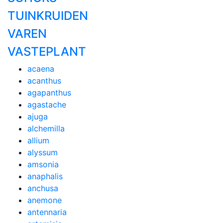
TUINKRUIDEN
VAREN
VASTEPLANT
acaena
acanthus
agapanthus
agastache
ajuga
alchemilla
allium
alyssum
amsonia
anaphalis
anchusa
anemone
antennaria