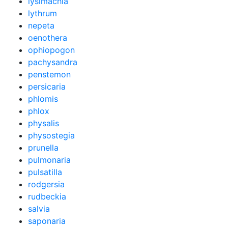
lysimachia
lythrum
nepeta
oenothera
ophiopogon
pachysandra
penstemon
persicaria
phlomis
phlox
physalis
physostegia
prunella
pulmonaria
pulsatilla
rodgersia
rudbeckia
salvia
saponaria