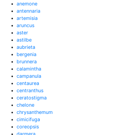
anemone
antennaria
artemisia
aruncus
aster
astilbe
aubrieta
bergenia
brunnera
calamintha
campanula
centaurea
centranthus
ceratostigma
chelone
chrysanthemum
cimicifuga
coreopsis
darmera