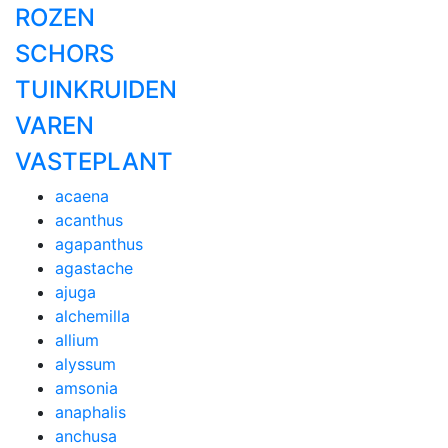
ROZEN
SCHORS
TUINKRUIDEN
VAREN
VASTEPLANT
acaena
acanthus
agapanthus
agastache
ajuga
alchemilla
allium
alyssum
amsonia
anaphalis
anchusa