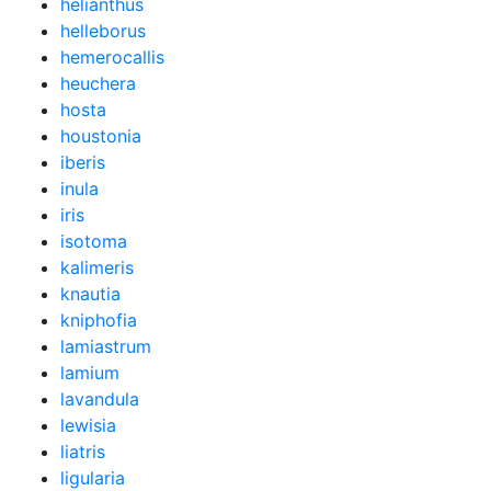
helianthus
helleborus
hemerocallis
heuchera
hosta
houstonia
iberis
inula
iris
isotoma
kalimeris
knautia
kniphofia
lamiastrum
lamium
lavandula
lewisia
liatris
ligularia