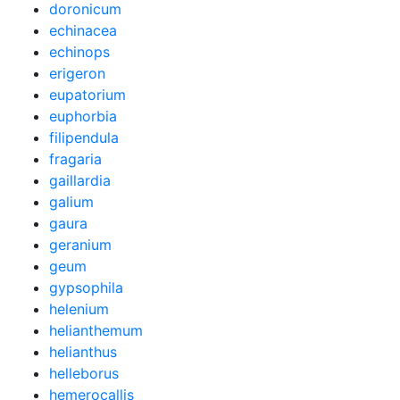
doronicum
echinacea
echinops
erigeron
eupatorium
euphorbia
filipendula
fragaria
gaillardia
galium
gaura
geranium
geum
gypsophila
helenium
helianthemum
helianthus
helleborus
hemerocallis