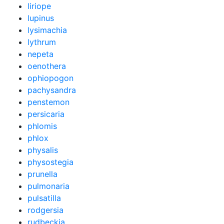
liriope
lupinus
lysimachia
lythrum
nepeta
oenothera
ophiopogon
pachysandra
penstemon
persicaria
phlomis
phlox
physalis
physostegia
prunella
pulmonaria
pulsatilla
rodgersia
rudbeckia